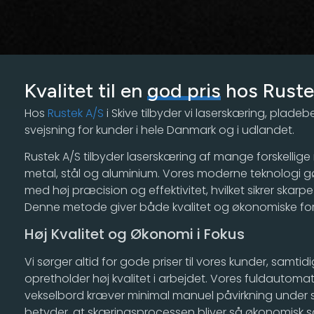
Kvalitet til en
god pris
hos Ruste
Hos
Rustek A/S
i Skive tilbyder vi laserskæring, plade
svejsning for kunder i hele Danmark og i udlandet.
Rustek A/S tilbyder laserskæring af mange forskellige
metal, stål og aluminium. Vores moderne teknologi g
med høj præcision og effektivitet, hvilket sikrer skarpe
Denne metode giver både kvalitet og økonomiske for
Høj Kvalitet og Økonomi i Fokus
Vi sørger altid for gode priser til vores kunder, samtid
opretholder høj kvalitet i arbejdet. Vores fuldautoma
vekselbord kræver minimal manuel påvirkning under 
betyder, at skæringsprocessen bliver så økonomisk 