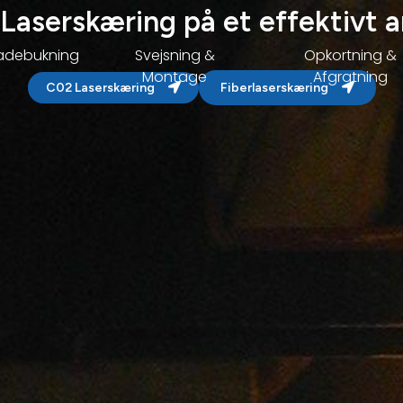
Laserskæring på et effektivt 
adebukning
Svejsning &
Opkortning &
Montage
Afgratning
C02 Laserskæring
Fiberlaserskæring