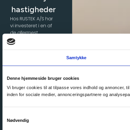
hastigheder
Hos RUSTEK A/S har
vi investeret i en af
de allermest
avancerede og
hurtige maskiner på
markedet til at
Samtykke
bukke.
Vores Salvagnini
Panelbukkecenter
Denne hjemmeside bruger cookies
giver enorme
Vi bruger cookies til at tilpasse vores indhold og annoncer, t
fordele, både
inden for sociale medier, annonceringspartnere og analysepar
økonomisk og
designmæssigt, og
dét i kombination
Samtykkevalg
med vores andre
Nødvendig
typer