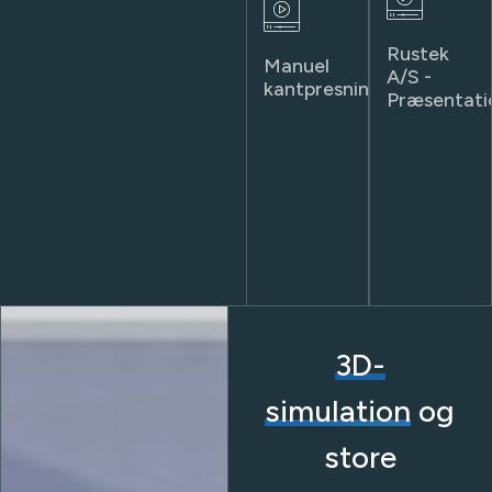
Rustek
Manuel
A/S -
kantpresning!​
Præsentatio
3D-
simulation
og
store