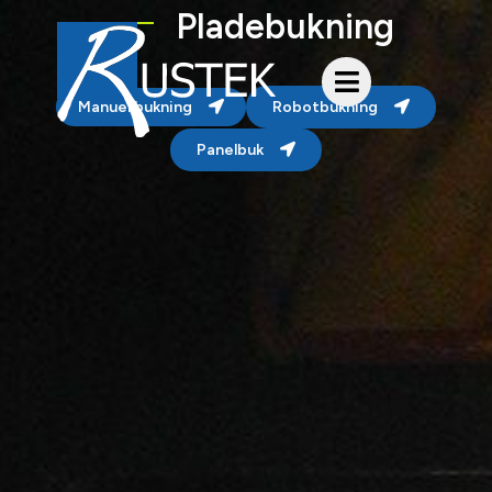
Pladebukning
Manuel bukning
Robotbukning
Panelbuk