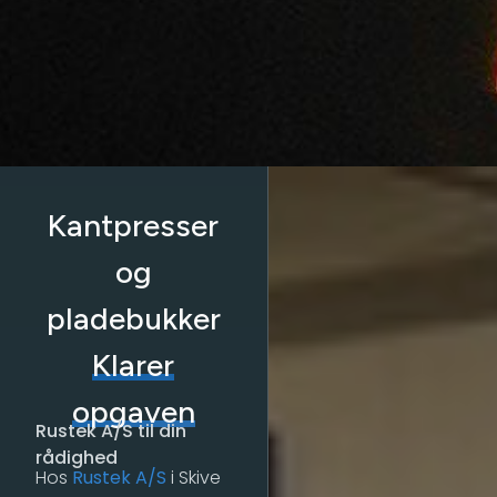
Kantpresser
og
pladebukker
Klarer
opgaven
Rustek A/S til din
rådighed
Hos
Rustek A/S
i Skive