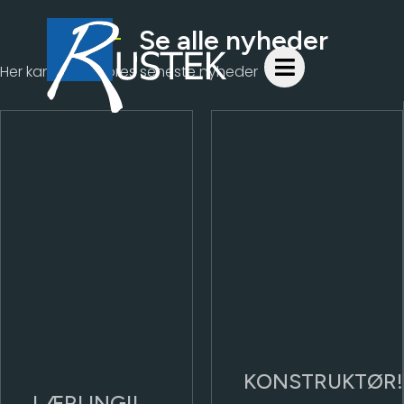
Se alle nyheder
Her kan du se vores seneste nyheder​
KONSTRUKTØR!
LÆRLING!!