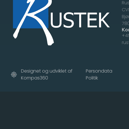
Rus
CVR
Bjø
​78
Ko
+45
rus
Designet og udviklet af
Persondata
Kompas360
Politik